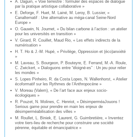
A. Daguin, « Voie terrestre : formuler des espaces de dialogue
par la pratique artistique collaborative »
E. Deforge, F. Huet, M. Lainé, M. Leroy, B. Lussier, «
Canalternatif : Une alternative au méga-canal Seine-Nord
Europe »
O. Gauwin, N. Journet, « Du bilan carbone à l’action : un atelier
pour les universités en transition »
V. Girard, R. Couillet, Maud Rio, « Les effets indirects de la
numérisation »
H. T. Ho & J.-M. Hupé, « Privilège, Oppression et (éco)anxiété
»
M. Laveau, S. Bourgeon, P. Bouteyre, E. Ferrand, M.-A. Roule,
C. Zwickert, « Dialoguons entre “éloigné-es” : Un jeu pour relier
les mondes »
S. Lopes Pinheiro, R. da Costa Lopes, N. Wallenhorst, « Atelier
écoformatif sur les Rythmes de l’Anthropocène »
V. Moreau (Valem), « De l’art face aux enjeux socio-
écologiques »
R. Pouzet, N. Molines, C. Henriot, « DésimperméaJouons !
Serious game pour prendre en main les enjeux de
désimperméabilisation des villes »
M. Roullet, L. Biniek, E. Laurent, G. Guimbretière, « Inventez
votre tiers-lieu de recherche pour construire une société
pérenne, équitable et émancipatrice »