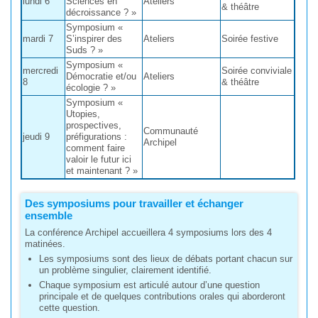
lundi 6
Sciences en
Ateliers
& théâtre
décroissance ? »
Symposium «
mardi 7
S’inspirer des
Ateliers
Soirée festive
Suds ? »
Symposium «
mercredi
Soirée conviviale
Démocratie et/ou
Ateliers
8
& théâtre
écologie ? »
Symposium «
Utopies,
prospectives,
Communauté
jeudi 9
préfigurations :
Archipel
comment faire
valoir le futur ici
et maintenant ? »
Des symposiums pour travailler et échanger
ensemble
La conférence Archipel accueillera 4 symposiums lors des 4
matinées.
Les symposiums sont des lieux de débats portant chacun sur
un problème singulier, clairement identifié.
Chaque symposium est articulé autour d’une question
principale et de quelques contributions orales qui aborderont
cette question.