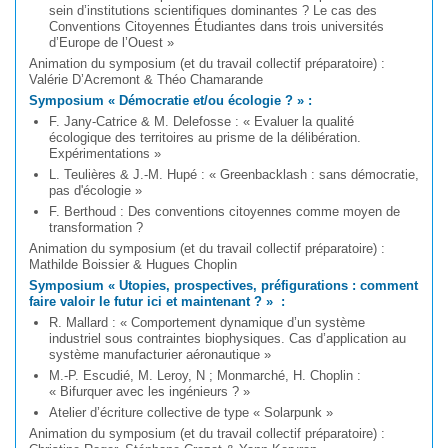
sein d’institutions scientifiques dominantes ? Le cas des
Conventions Citoyennes Étudiantes dans trois universités
d’Europe de l’Ouest »
Animation du symposium (et du travail collectif préparatoire) :
Valérie D’Acremont & Théo Chamarande
Symposium « Démocratie et/ou écologie ? » :
F. Jany-Catrice & M. Delefosse : « Evaluer la qualité
écologique des territoires au prisme de la délibération.
Expérimentations »
L. Teulières & J.-M. Hupé : « Greenbacklash : sans démocratie,
pas d'écologie »
F. Berthoud : Des conventions citoyennes comme moyen de
transformation ?
Animation du symposium (et du travail collectif préparatoire) :
Mathilde Boissier & Hugues Choplin
Symposium « Utopies, prospectives, préfigurations : comment
faire valoir le futur ici et maintenant ? » :
R. Mallard : « Comportement dynamique d’un système
industriel sous contraintes biophysiques. Cas d’application au
système manufacturier aéronautique »
M.-P. Escudié, M. Leroy, N ; Monmarché, H. Choplin :
« Bifurquer avec les ingénieurs ? »
Atelier d’écriture collective de type « Solarpunk »
Animation du symposium (et du travail collectif préparatoire) :