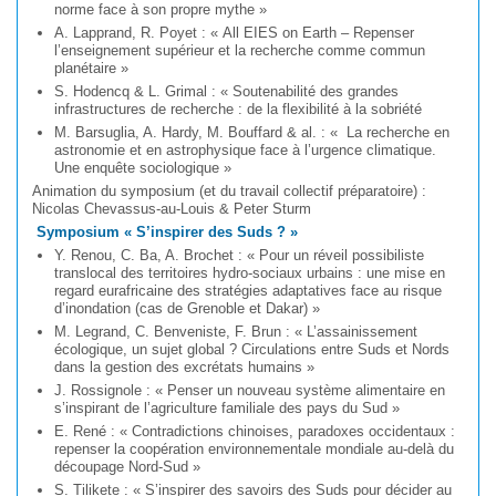
norme face à son propre mythe »
A. Lapprand, R. Poyet : « All EIES on Earth – Repenser
l’enseignement supérieur et la recherche comme commun
planétaire »
S. Hodencq & L. Grimal : « Soutenabilité des grandes
infrastructures de recherche : de la flexibilité à la sobriété
M. Barsuglia, A. Hardy, M. Bouffard & al. : « La recherche en
astronomie et en astrophysique face à l’urgence climatique.
Une enquête sociologique »
Animation du symposium (et du travail collectif préparatoire) :
Nicolas Chevassus-au-Louis & Peter Sturm
Symposium « S’inspirer des Suds ? »
Y. Renou, C. Ba, A. Brochet : « Pour un réveil possibiliste
translocal des territoires hydro-sociaux urbains : une mise en
regard eurafricaine des stratégies adaptatives face au risque
d’inondation (cas de Grenoble et Dakar) »
M. Legrand, C. Benveniste, F. Brun : « L’assainissement
écologique, un sujet global ? Circulations entre Suds et Nords
dans la gestion des excrétats humains »
J. Rossignole : « Penser un nouveau système alimentaire en
s’inspirant de l’agriculture familiale des pays du Sud »
E. René : « Contradictions chinoises, paradoxes occidentaux :
repenser la coopération environnementale mondiale au-delà du
découpage Nord-Sud »
S. Tilikete : « S’inspirer des savoirs des Suds pour décider au