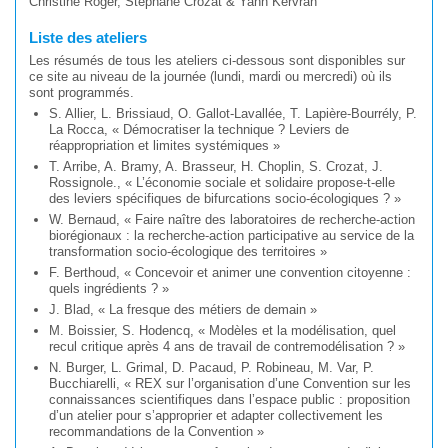
Christine Roger, Stéphane Crozat & Yann Kervran
Liste des ateliers
Les résumés de tous les ateliers ci-dessous sont disponibles sur
ce site au niveau de la journée (lundi, mardi ou mercredi) où ils
sont programmés.
S. Allier, L. Brissiaud, O. Gallot-Lavallée, T. Lapière-Bourrély, P.
La Rocca, « Démocratiser la technique ? Leviers de
réappropriation et limites systémiques »
T. Arribe, A. Bramy, A. Brasseur, H. Choplin, S. Crozat, J.
Rossignole., « L’économie sociale et solidaire propose-t-elle
des leviers spécifiques de bifurcations socio-écologiques ? »
W. Bernaud, « Faire naître des laboratoires de recherche-action
biorégionaux : la recherche-action participative au service de la
transformation socio-écologique des territoires »
F. Berthoud, « Concevoir et animer une convention citoyenne :
quels ingrédients ? »
J. Blad, « La fresque des métiers de demain »
M. Boissier, S. Hodencq, « Modèles et la modélisation, quel
recul critique après 4 ans de travail de contremodélisation ? »
N. Burger, L. Grimal, D. Pacaud, P. Robineau, M. Var, P.
Bucchiarelli, « REX sur l’organisation d’une Convention sur les
connaissances scientifiques dans l’espace public : proposition
d’un atelier pour s’approprier et adapter collectivement les
recommandations de la Convention »